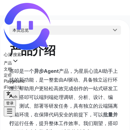
本页总览
产品介绍
心流·搜索
产品
文档
搭叩是一个
异步Agent
产品，为星辰心流AI助手上
定价
线的新功能，是一整套由AI驱动、具备独立运行环
Playground
iFlow论坛
境、帮助用户更轻松高效完成创作的一站式研发工
具。搭叩可以端到端处理调研、分析、设计、编
zh
登录
码、测试、部署等研发任务，具有独立的云端隔离
沙箱环境，在保障代码安全的前提下，可以
批量并
行
运行任务，提升整体工作效率。我们期望，搭叩